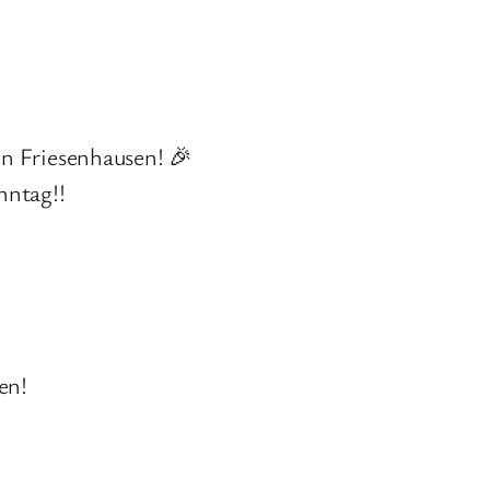
in Friesenhausen! 🎉
nntag!!
en!