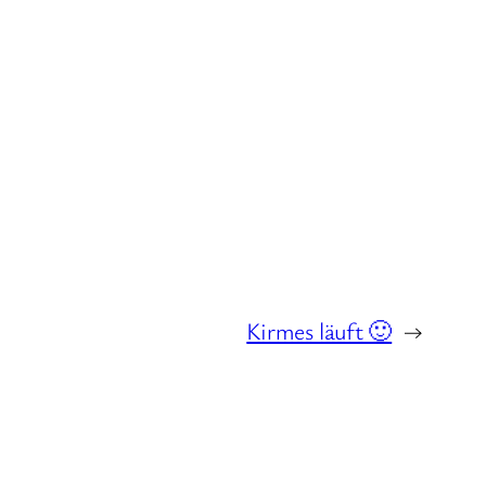
Kirmes läuft 🙂
→