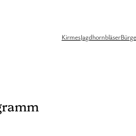
Kirmes
Jagdhornbläser
Bürge
ogramm