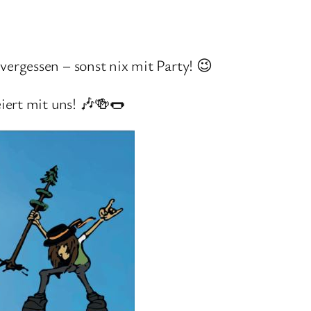
ergessen – sonst nix mit Party! 😉
iert mit uns! 🎶🍻🌭